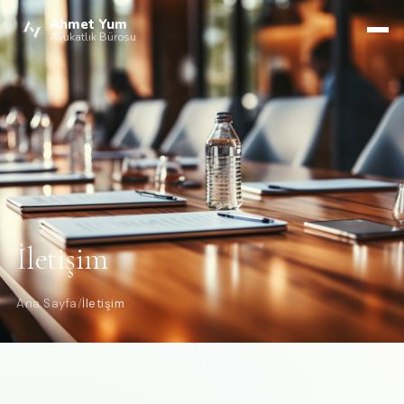
Ahmet Yum
Avukatlık Bürosu
İletişim
Ana Sayfa
/
İletişim