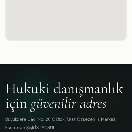
Hukuki danışmanlık
için
güvenilir adres
Büyükdere Cad. No:126 C Blok 7.Kat Özsezen İş Merkezi
Esentepe Şişli İSTANBUL